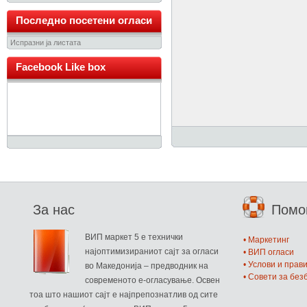
Последно посетени огласи
Испразни ја листата
Facebook Like box
За нас
Пом
ВИП маркет 5 е технички
• Маркетинг
најоптимизираниот сајт за огласи
• ВИП огласи
• Услови и прав
во Македонија – предводник на
• Совети за бе
современото е-огласување. Освен
тоа што нашиот сајт е најпрепознатлив од сите