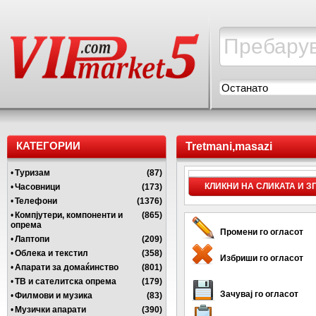
Останато
КАТЕГОРИИ
Tretmani,masazi
•
Туризам
(87)
КЛИКНИ НА СЛИКАТА И 
•
Часовници
(173)
•
Телефони
(1376)
•
Компјутери, компоненти и
(865)
опрема
Промени го огласот
•
Лаптопи
(209)
•
Облека и текстил
(358)
Избриши го огласот
•
Апарати за домаќинство
(801)
•
ТВ и сателитска опрема
(179)
Зачувај го огласот
•
Филмови и музика
(83)
•
Музички апарати
(390)