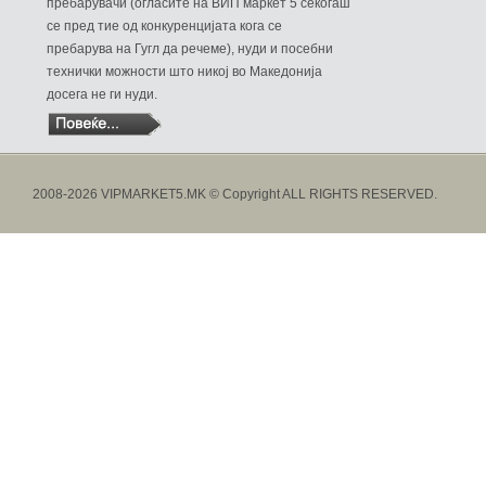
пребарувачи (огласите на ВИП маркет 5 секогаш
се пред тие од конкуренцијата кога се
пребарува на Гугл да речеме), нуди и посебни
технички можности што никој во Македонија
досега не ги нуди.
2008-2026 VIPMARKET5.MK © Copyright ALL RIGHTS RESERVED.