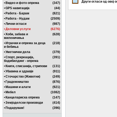
Други огласи од овој 
•
Видео и фото опрема
(347)
•
GPS навигација
(44)
•
Работа - Барам
(821)
•
Работа - Нудам
(2509)
•
Лични огласи
(987)
•
Деловни услуги
(6276)
•
Хоби, забава и
(628)
миленичиња
•
Играчки и опрема за деца
(218)
и бебиња
•
Уметнички дела
(379)
•
Спорт, рекреација,
(391)
бодибилдинг - опрема
•
Книги, списанија, стрипови
(131)
•
Убавина и здравје
(911)
•
Сточарство (Животни)
(249)
•
Градежништво
(876)
•
Машини и алати
(921)
•
Мебел
(1082)
•
Канцелариска опрема
(147)
•
Земјоделски производи
(414)
•
Подарувам!
(396)