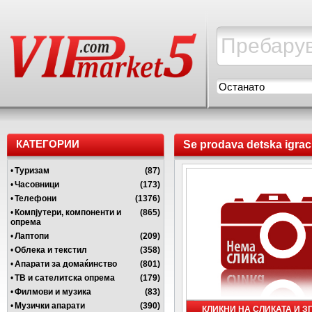
Останато
КАТЕГОРИИ
Se prodava detska igra
•
Туризам
(87)
•
Часовници
(173)
•
Телефони
(1376)
•
Компјутери, компоненти и
(865)
опрема
•
Лаптопи
(209)
•
Облека и текстил
(358)
•
Апарати за домаќинство
(801)
•
ТВ и сателитска опрема
(179)
•
Филмови и музика
(83)
•
Музички апарати
(390)
КЛИКНИ НА СЛИКАТА И 