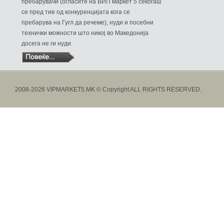
пребарувачи (огласите на ВИП маркет 5 секогаш
се пред тие од конкуренцијата кога се
пребарува на Гугл да речеме), нуди и посебни
технички можности што никој во Македонија
досега не ги нуди.
2008-2026 VIPMARKET5.MK © Copyright ALL RIGHTS RESERVED.