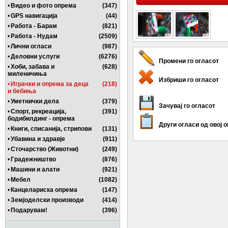
•
Видео и фото опрема
(347)
•
GPS навигација
(44)
•
Работа - Барам
(821)
•
Работа - Нудам
(2509)
•
Лични огласи
(987)
•
Деловни услуги
(6276)
Промени го огласот
•
Хоби, забава и
(628)
миленичиња
Избриши го огласот
•
Играчки и опрема за деца
(218)
и бебиња
•
Уметнички дела
(379)
Зачувај го огласот
•
Спорт, рекреација,
(391)
бодибилдинг - опрема
Други огласи од овој 
•
Книги, списанија, стрипови
(131)
•
Убавина и здравје
(911)
•
Сточарство (Животни)
(249)
•
Градежништво
(876)
•
Машини и алати
(921)
•
Мебел
(1082)
•
Канцелариска опрема
(147)
•
Земјоделски производи
(414)
•
Подарувам!
(396)