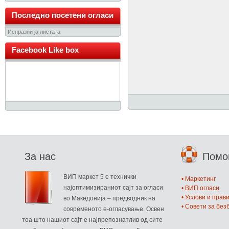
Последно посетени огласи
Испразни ја листата
Facebook Like box
За нас
Пом
ВИП маркет 5 е технички
• Маркетинг
најоптимизираниот сајт за огласи
• ВИП огласи
• Услови и прав
во Македонија – предводник на
• Совети за бе
современото е-огласување. Освен
тоа што нашиот сајт е најпрепознатлив од сите