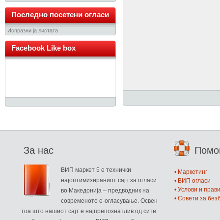
Последно посетени огласи
Испразни ја листата
Facebook Like box
За нас
Пом
ВИП маркет 5 е технички
• Маркетинг
најоптимизираниот сајт за огласи
• ВИП огласи
• Услови и прав
во Македонија – предводник на
• Совети за бе
современото е-огласување. Освен
тоа што нашиот сајт е најпрепознатлив од сите