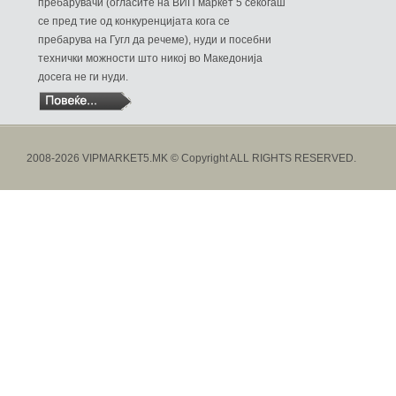
пребарувачи (огласите на ВИП маркет 5 секогаш
се пред тие од конкуренцијата кога се
пребарува на Гугл да речеме), нуди и посебни
технички можности што никој во Македонија
досега не ги нуди.
2008-2026 VIPMARKET5.MK © Copyright ALL RIGHTS RESERVED.