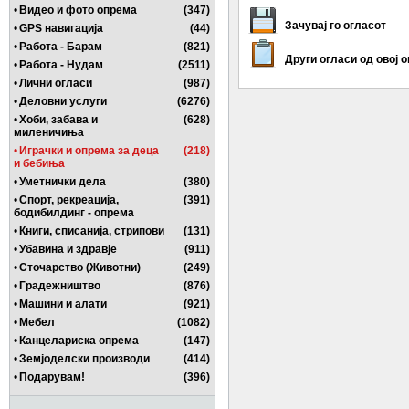
•
Видео и фото опрема
(347)
Зачувај го огласот
•
GPS навигација
(44)
•
Работа - Барам
(821)
Други огласи од овој 
•
Работа - Нудам
(2511)
•
Лични огласи
(987)
•
Деловни услуги
(6276)
•
Хоби, забава и
(628)
миленичиња
•
Играчки и опрема за деца
(218)
и бебиња
•
Уметнички дела
(380)
•
Спорт, рекреација,
(391)
бодибилдинг - опрема
•
Книги, списанија, стрипови
(131)
•
Убавина и здравје
(911)
•
Сточарство (Животни)
(249)
•
Градежништво
(876)
•
Машини и алати
(921)
•
Мебел
(1082)
•
Канцелариска опрема
(147)
•
Земјоделски производи
(414)
•
Подарувам!
(396)