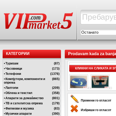
Останато
КАТЕГОРИИ
Prodavam kada za banjan
•
Туризам
(87)
КЛИКНИ НА СЛИКАТА И 
•
Часовници
(173)
•
Телефони
(1376)
•
Компјутери, компоненти и
(865)
опрема
•
Лаптопи
(209)
•
Облека и текстил
(358)
•
Апарати за домаќинство
(801)
Промени го огласот
•
ТВ и сателитска опрема
(179)
•
Филмови и музика
(83)
Избриши го огласот
•
Музички апарати
(390)