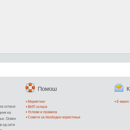
Помош
К
и
• Маркетинг
• E-маил
за огласи
• ВИП огласи
• Услови и правила
дник на
• Совети за безбедно користење
ње. Освен
в од сите