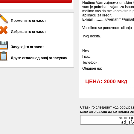
Nudimo Vam zajmove s niskim 
vam je potreban zajam za ispun
molimo vas da me kontaktirate p
aplikaciji za kredit.
E-mail ............ uwenahm@gmai
Промени го огласот
Veselimo se ponovnom citanju.
Избриши го огласот
Tvoj doista.
Зачувај го огласот
Име:
Град:
Други огласи од овој огласувач
Телефон:
Објавен на:
ЦЕНА: 2000 мкд
Стави го следниот код(copy/past
каде што сакаш да се појави ово