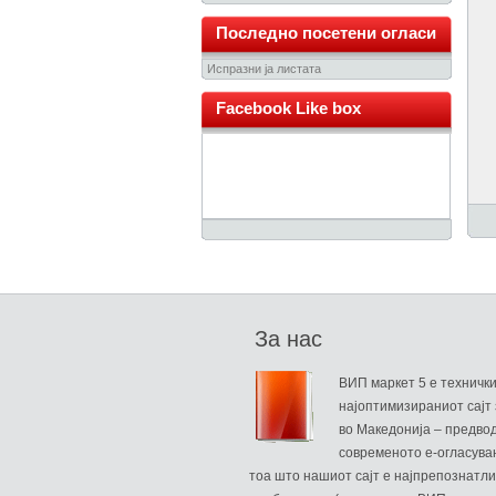
Последно посетени огласи
Испразни ја листата
Facebook Like box
За нас
ВИП маркет 5 е техничк
најоптимизираниот сајт 
во Македонија – предво
современото е-огласува
тоа што нашиот сајт е најпрепознатли