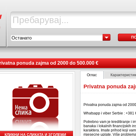
Останато
П
rivatna ponuda zajma od 2000 do 500.000 €
Оглас
Карактеристи
Privatna ponuda zaj
Privatna ponuda zajma od 2000
Whatsapp i viber Serbie : +381
Potrebno vam je kreditiranje i
banaka i lokalnih financijskih in
karaktera. Imate prihod koji va
mjesecne uplate. Više problema 
КЛИКНИ НА СЛИКАТА И ЗГОЛЕМИ