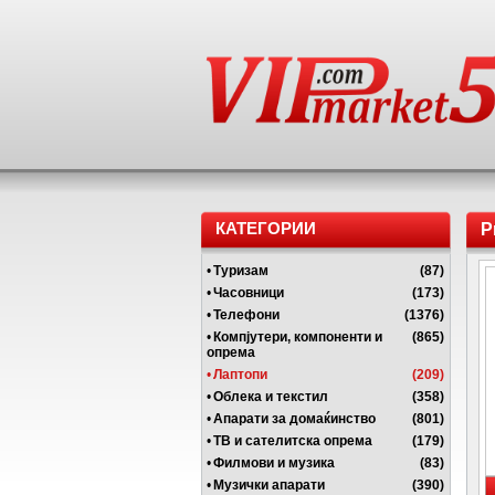
КАТЕГОРИИ
P
•
Туризам
(87)
•
Часовници
(173)
•
Телефони
(1376)
•
Компјутери, компоненти и
(865)
опрема
•
Лаптопи
(209)
•
Облека и текстил
(358)
•
Апарати за домаќинство
(801)
•
ТВ и сателитска опрема
(179)
•
Филмови и музика
(83)
•
Музички апарати
(390)