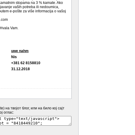
kamatnim stopama na 3 % kamate. Ako
javanje vaših potreba ili nedoumica,
utem e-pošte za više informacija o vašoj
l.com
 Hvala Vam.
uwe nahm
Nis
+381 62 8158810
31.12.2018
e) на твојот блог, или на било кој сајт
ј оглас: