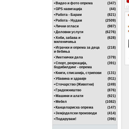
•
Видео и фото опрема
(347)
•
GPS навигација
(44)
•
Работа - Барам
(821)
•
Работа - Нудам
(2509)
•
Лични огласи
(987)
•
Деловни услуги
(6276)
•
Хоби, забава и
(628)
миленичиња
•
Играчки и опрема за деца
(218)
и бебиња
•
Уметнички дела
(379)
•
Спорт, рекреација,
(391)
бодибилдинг - опрема
•
Книги, списанија, стрипови
(131)
•
Убавина и здравје
(911)
•
Сточарство (Животни)
(249)
•
Градежништво
(876)
•
Машини и алати
(921)
•
Мебел
(1082)
•
Канцелариска опрема
(147)
•
Земјоделски производи
(414)
•
Подарувам!
(396)