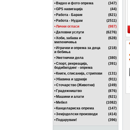
•
Видео и фото опрема
(347)
•
GPS навигација
(44)
•
Работа - Барам
(821)
•
Работа - Нудам
(2511)
•
Лични огласи
(987)
•
Деловни услуги
(6276)
•
Хоби, забава и
(628)
миленичиња
•
Играчки и опрема за деца
(218)
и бебиња
•
Уметнички дела
(380)
•
Спорт, рекреација,
(391)
бодибилдинг - опрема
•
Книги, списанија, стрипови
(131)
•
Убавина и здравје
(911)
•
Сточарство (Животни)
(249)
•
Градежништво
(876)
•
Машини и алати
(921)
•
Мебел
(1082)
•
Канцелариска опрема
(147)
•
Земјоделски производи
(414)
•
Подарувам!
(396)