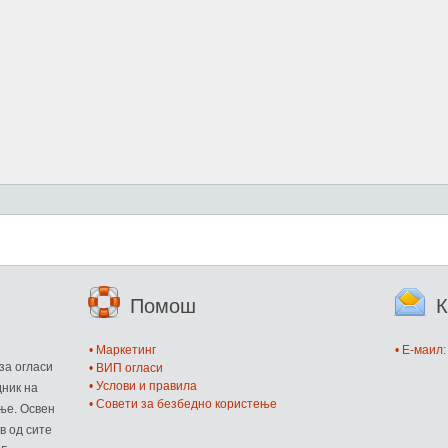
Помош
К
и
• Маркетинг
• E-маил
за огласи
• ВИП огласи
• Услови и правила
дник на
• Совети за безбедно користење
ње. Освен
в од сите