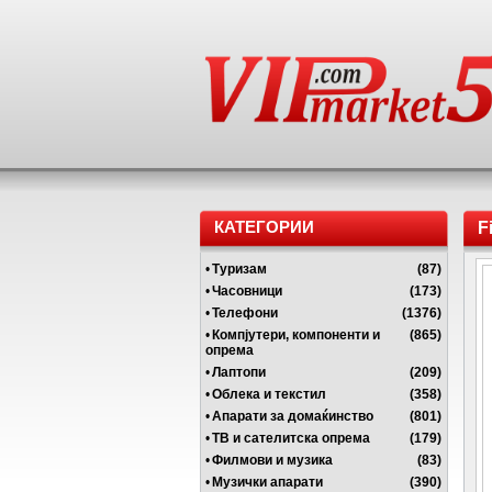
КАТЕГОРИИ
F
•
Туризам
(87)
•
Часовници
(173)
•
Телефони
(1376)
•
Компјутери, компоненти и
(865)
опрема
•
Лаптопи
(209)
•
Облека и текстил
(358)
•
Апарати за домаќинство
(801)
•
ТВ и сателитска опрема
(179)
•
Филмови и музика
(83)
•
Музички апарати
(390)