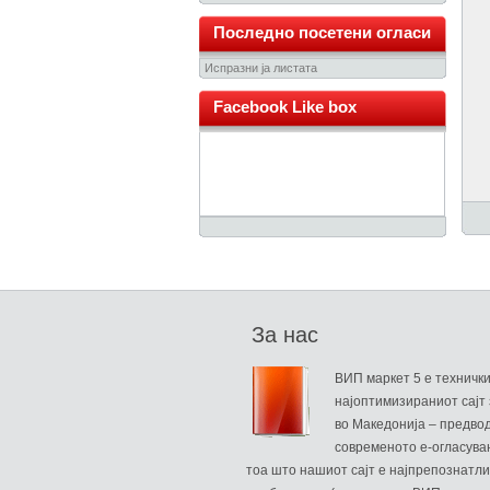
Последно посетени огласи
Испразни ја листата
Facebook Like box
За нас
ВИП маркет 5 е техничк
најоптимизираниот сајт 
во Македонија – предво
современото е-огласува
тоа што нашиот сајт е најпрепознатли