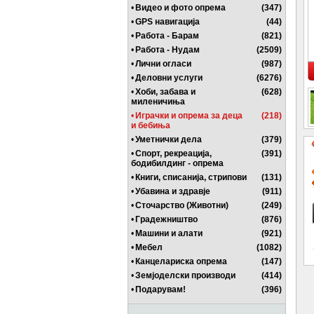
•
Видео и фото опрема
(347)
•
GPS навигација
(44)
•
Работа - Барам
(821)
•
Работа - Нудам
(2509)
•
Лични огласи
(987)
•
Деловни услуги
(6276)
•
Хоби, забава и
(628)
миленичиња
•
Играчки и опрема за деца
(218)
и бебиња
•
Уметнички дела
(379)
•
Спорт, рекреација,
(391)
бодибилдинг - опрема
•
Книги, списанија, стрипови
(131)
•
Убавина и здравје
(911)
•
Сточарство (Животни)
(249)
•
Градежништво
(876)
•
Машини и алати
(921)
•
Мебел
(1082)
•
Канцелариска опрема
(147)
•
Земјоделски производи
(414)
•
Подарувам!
(396)