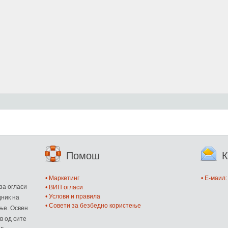
Помош
К
и
• Маркетинг
• E-маил
за огласи
• ВИП огласи
• Услови и правила
дник на
• Совети за безбедно користење
ње. Освен
в од сите