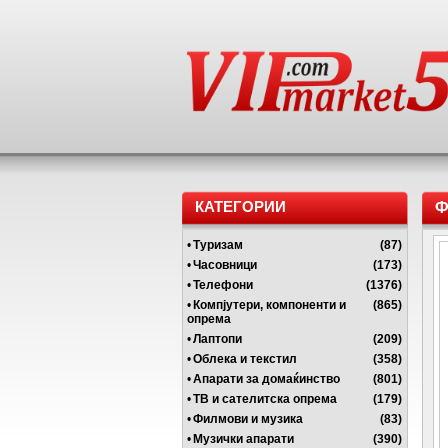
КАТЕГОРИИ
Ф
•
Туризам
(87)
•
Часовници
(173)
•
Телефони
(1376)
•
Компјутери, компоненти и
(865)
опрема
•
Лаптопи
(209)
•
Облека и текстил
(358)
•
Апарати за домаќинство
(801)
•
ТВ и сателитска опрема
(179)
•
Филмови и музика
(83)
•
Музички апарати
(390)