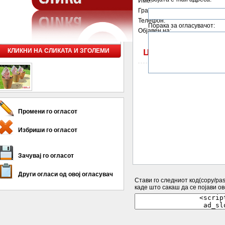
Име:
Град:
Телефон:
Порака за огласувачот:
Објавен на:
КЛИКНИ НА СЛИКАТА И ЗГОЛЕМИ
ЦЕНА: 200 мкд
Промени го огласот
Избриши го огласот
Зачувај го огласот
Други огласи од овој огласувач
Стави го следниот код(copy/past
каде што сакаш да се појави ово