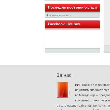
Последно посетени огласи
Испразни ја листата
Facebook Like box
За нас
ВИП маркет 5 е техничк
најоптимизираниот сајт 
во Македонија – предво
современото е-огласува
тоа што нашиот сајт е најпрепознатли