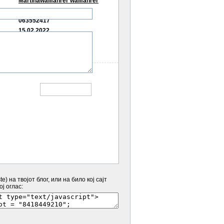
Martinawallfahrer wallfahrer
Arandjelovac
063552417
15.02.2022
e) на твојот блог, или на било кој сајт
ј оглас: