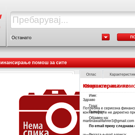
Останато
П
инансирање помош за сите
Оглас
Карактеристи
Финансирање помо
Контакт
Карактеристики:
Име:
Здраво
Град:
Потребна е сериозна финанс
Телефон:
контактирајте не директно пр
Објавен на:
martinawallfahrer3@gmail.com
По email преку следнава
Твојата e-mail адреса: