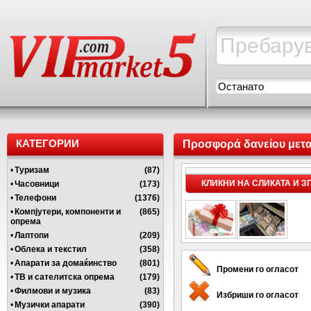
Останато
КАТЕГОРИИ
Προσφορά δανείου μετα
•
Туризам
(87)
КЛИКНИ НА СЛИКАТА И 
•
Часовници
(173)
•
Телефони
(1376)
•
Компјутери, компоненти и
(865)
опрема
•
Лаптопи
(209)
•
Облека и текстил
(358)
•
Апарати за домаќинство
(801)
Промени го огласот
•
ТВ и сателитска опрема
(179)
•
Филмови и музика
(83)
Избриши го огласот
•
Музички апарати
(390)