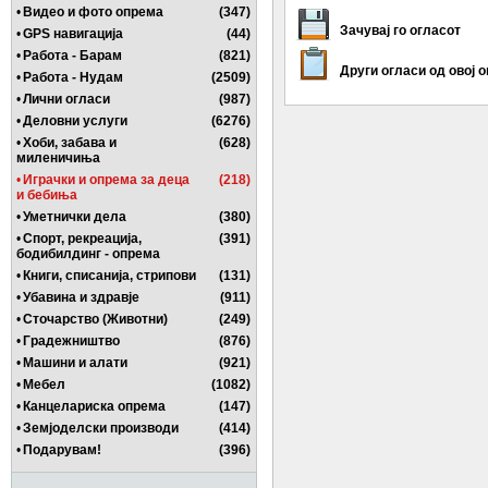
•
Видео и фото опрема
(347)
Зачувај го огласот
•
GPS навигација
(44)
•
Работа - Барам
(821)
Други огласи од овој 
•
Работа - Нудам
(2509)
•
Лични огласи
(987)
•
Деловни услуги
(6276)
•
Хоби, забава и
(628)
миленичиња
•
Играчки и опрема за деца
(218)
и бебиња
•
Уметнички дела
(380)
•
Спорт, рекреација,
(391)
бодибилдинг - опрема
•
Книги, списанија, стрипови
(131)
•
Убавина и здравје
(911)
•
Сточарство (Животни)
(249)
•
Градежништво
(876)
•
Машини и алати
(921)
•
Мебел
(1082)
•
Канцелариска опрема
(147)
•
Земјоделски производи
(414)
•
Подарувам!
(396)