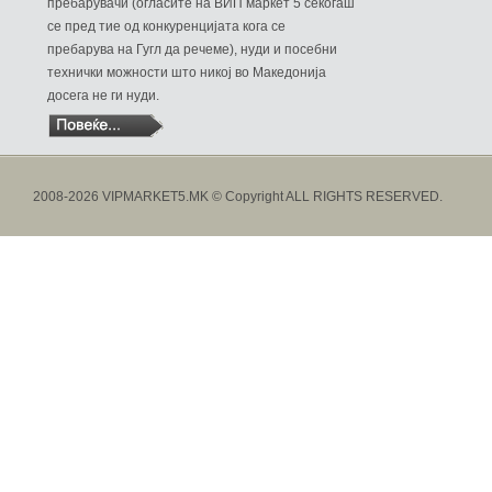
пребарувачи (огласите на ВИП маркет 5 секогаш
се пред тие од конкуренцијата кога се
пребарува на Гугл да речеме), нуди и посебни
технички можности што никој во Македонија
досега не ги нуди.
2008-2026 VIPMARKET5.MK © Copyright ALL RIGHTS RESERVED.