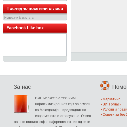
Последно посетени огласи
Испразни ја листата
Facebook Like box
За нас
Пом
ВИП маркет 5 е технички
• Маркетинг
најоптимизираниот сајт за огласи
• ВИП огласи
• Услови и прав
во Македонија – предводник на
• Совети за бе
современото е-огласување. Освен
тоа што нашиот сајт е најпрепознатлив од сите