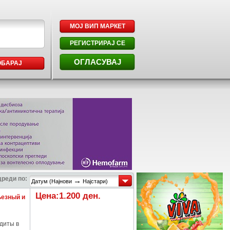
МОЈ ВИП МАРКЕТ
РЕГИСТРИРАЈ СЕ
ОГЛАСУВАЈ
ОБАРАЈ
реди по:
→
Датум (Најнови
Најстари)
Цена:1.200 ден.
ьезный и
диты в