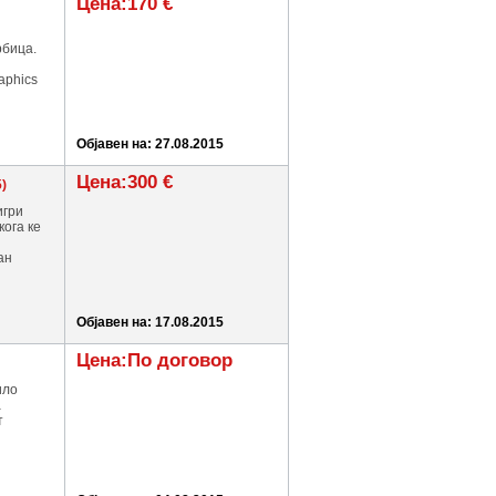
Цена:170 €
рбица.
aphics
Објавен на: 27.08.2015
Цена:300 €
5)
игри
кога ке
ан
Објавен на: 17.08.2015
Цена:По договор
ило
а
т