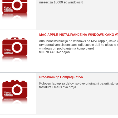
mesec za 16000 so windows 8
MAC,APPLE INSTALIRANJE NA WINDOWS KAKO V
dual boot instalacija na windows na MAC(apple) kako vt
prv operativen sistem sami odlucuvate dali ke uklucite m
windows pri podiganje na kompjuterot
tel 078 443162 dejan
Prodavam hp Compaq 6715b
Poloven laptop za delovi so dve originalni baterii.Isto ta
tastatura i maus dva broja.