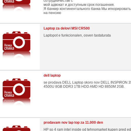
сотрудничестве с
мой адвокат и доступным срок погашения.
Я банкир континентального банка Мы игнорировать
на пенсию
Laptop za delovi MSI CR500
Laptopot e funkcionalen, osven tastaturata
dell laptop
se prodava DELL Laptop skoro nov DELL INSPIRON 35
4500U 8GB DDR3 1TB HDD AMD HD 8850M 2GB.
prodavam nov lap top za 11.000 den
HP so 4 ram intel inside od tehnomarket kupen pred e