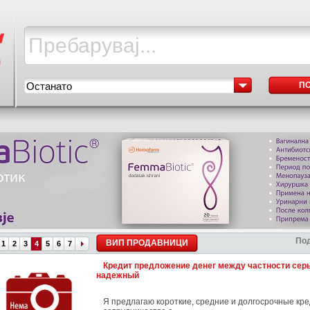
Останато
П
Под
ВИП ПРОДАВНИЦИ
1
2
3
4
5
6
7
Кредит предложение денег между частности сер
надежный
Я предлагаю короткие, средние и долгосрочные кре