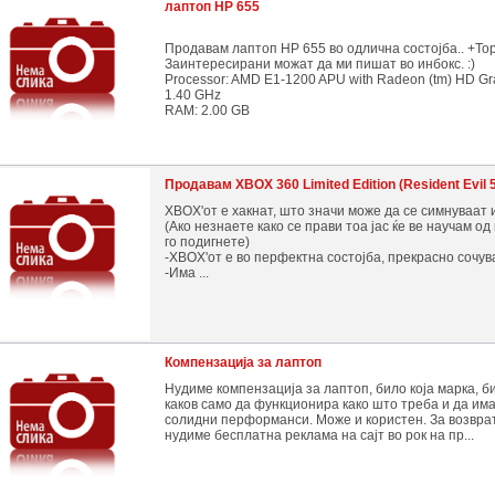
лаптоп HP 655
Продавам лаптоп HP 655 во одлична состојба.. +То
Заинтересирани можат да ми пишат во инбокс. :)
Processor: AMD E1-1200 APU with Radeon (tm) HD Gr
1.40 GHz
RAM: 2.00 GB
Продавам XBOX 360 Limited Edition (Resident Evil 
XBOX'от е хакнат, што значи може да се симнуваат 
(Ако незнаете како се прави тоа јас ќе ве научам од 
го подигнете)
-XBOX'от е во перфектна состојба, прекрасно сочув
-Има ...
Компензација за лаптоп
Нудиме компензација за лаптоп, било која марка, б
каков само да функционира како што треба и да им
солидни перформанси. Може и користен. За возвра
нудиме бесплатна реклама на сајт во рок на пр...