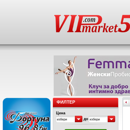
ФИЛТЕР
Цена
до
избери
избери