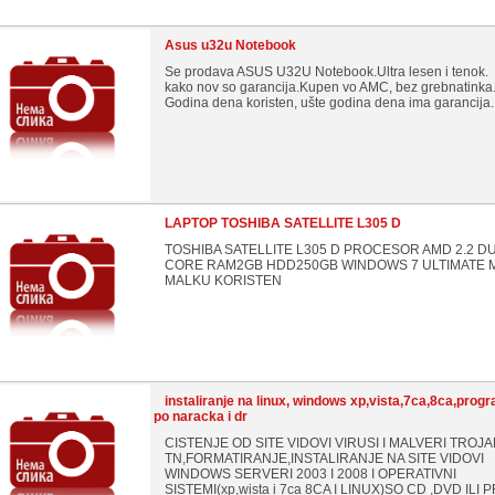
Asus u32u Notebook
Se prodava ASUS U32U Notebook.Ultra lesen i tenok.
kako nov so garancija.Kupen vo AMC, bez grebnatinka
Godina dena koristen, ušte godina dena ima garancija.
LAPTOP TOSHIBA SATELLITE L305 D
TOSHIBA SATELLITE L305 D PROCESOR AMD 2.2 D
CORE RAM2GB HDD250GB WINDOWS 7 ULTIMATE
MALKU KORISTEN
instaliranje na linux, windows xp,vista,7ca,8ca,progra
po naracka i dr
CISTENJE OD SITE VIDOVI VIRUSI I MALVERI TROJAN
TN,FORMATIRANJE,INSTALIRANJE NA SITE VIDOVI
WINDOWS SERVERI 2003 I 2008 I OPERATIVNI
SISTEMI(xp,wista i 7ca 8CA I LINUX)SO CD ,DVD ILI