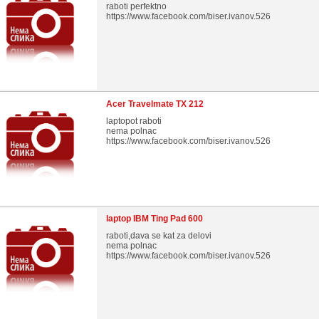
raboti perfektno
https://www.facebook.com/biser.ivanov.526
Acer Travelmate TX 212
laptopot raboti
nema polnac
https://www.facebook.com/biser.ivanov.526
laptop IBM Ting Pad 600
raboti,dava se kat za delovi
nema polnac
https://www.facebook.com/biser.ivanov.526