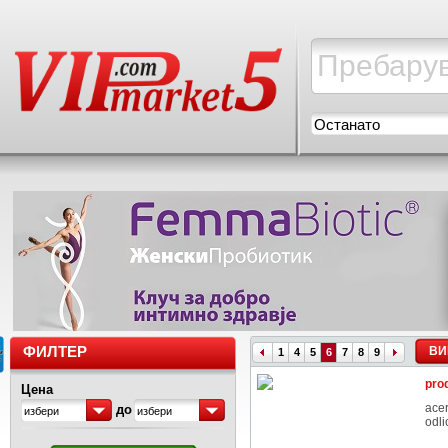
Останато
ФИЛТЕР
ВИ
1
4
5
6
7
8
9
pro
Цена
ace
до
избери
избери
odli