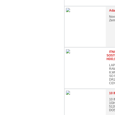
Adap
Novi
Zem
ITN
SOST
HDD,
LAP
RAM
8,W
SO 
DRZ
CEN
10 
10 
1G
512
DOS