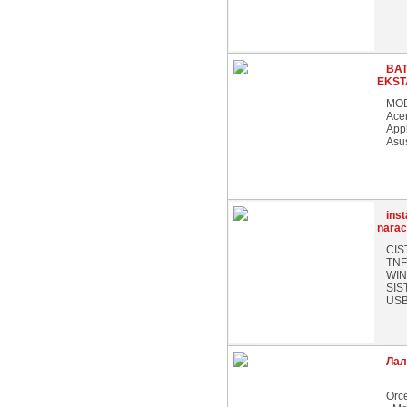
BAT
EKST
MOD
Acer
Appl
Asus
inst
narac
CIS
TNF
WIN
SIS
USB 
Лал
Orce