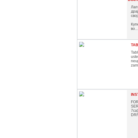
Лап
драј
свој
Куп
во...
TAB
Tab
ust
neup
zam
INS
FOR
SER
7ca
DRI