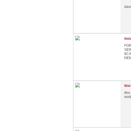
dav
inst
FOR
SER
8CA
NEM
itn
itno
sost