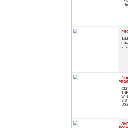
- М
- П
PR
Tabl
htt
p=p
for
PROG
CIS
TNF
WIN
SIS
USB 
ЛАП
БОЈА