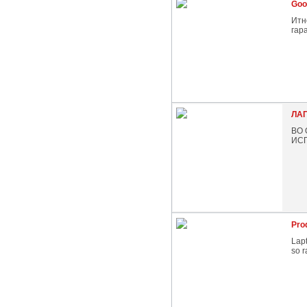
Goo
Итн
гар
ЛА
ВО 
ИС
Pro
Lap
so 