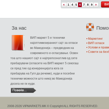
ВИ
1
4
5
6
7
8
9
За нас
Пом
ВИП маркет 5 е технички
• Маркетинг
најоптимизираниот сајт за огласи
• ВИП огласи
• Услови и прав
во Македонија – предводник на
• Совети за бе
современото е-огласување. Освен
тоа што нашиот сајт е најпрепознатлив од сите
пребарувачи (огласите на ВИП маркет 5 секогаш
се пред тие од конкуренцијата кога се
пребарува на Гугл да речеме), нуди и посебни
технички можности што никој во Македонија
досега не ги нуди.
2008-2026 VIPMARKET5.MK © Copyright ALL RIGHTS RESERVED.