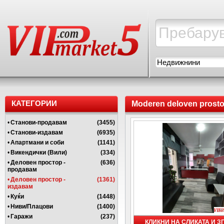
Недвижнини
КАТЕГОРИИ
Moderen deloven prostor
•
Станови-продавам
(3455)
•
Станови-издавам
(6935)
•
Апартмани и соби
(1141)
•
Викендички (Вили)
(334)
•
Деловен простор -
(636)
продавам
•
Деловен простор -
(1361)
издавам
•
Куќи
(1448)
•
Ниви/Плацови
(1400)
•
Гаражи
(237)
КЛИКНИ НА СЛИКАТА И 