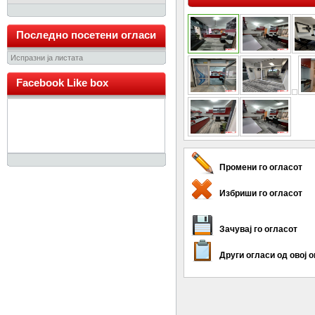
Последно посетени огласи
Испразни ја листата
Facebook Like box
Промени го огласот
Избриши го огласот
Зачувај го огласот
Други огласи од овој 