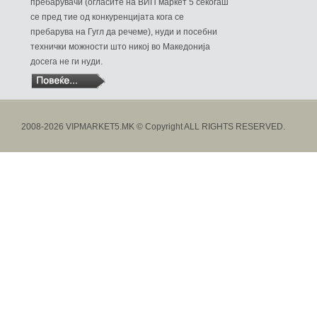
пребарувачи (огласите на ВИП маркет 5 секогаш
се пред тие од конкуренцијата кога се
пребарува на Гугл да речеме), нуди и посебни
технички можности што никој во Македонија
досега не ги нуди.
2008-2026 VIPMARKET5.MK © Copyright ALL RIGHTS RESERVED.