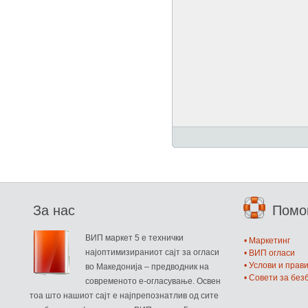
За нас
Пом
ВИП маркет 5 е технички
• Маркетинг
најоптимизираниот сајт за огласи
• ВИП огласи
• Услови и прав
во Македонија – предводник на
• Совети за бе
современото е-огласување. Освен
тоа што нашиот сајт е најпрепознатлив од сите