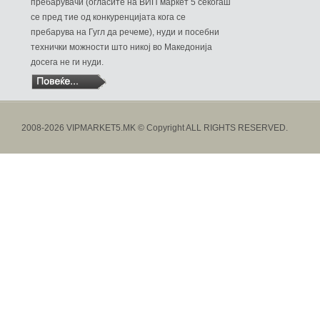
пребарувачи (огласите на ВИП маркет 5 секогаш
се пред тие од конкуренцијата кога се
пребарува на Гугл да речеме), нуди и посебни
технички можности што никој во Македонија
досега не ги нуди.
2008-2026 VIPMARKET5.MK © Copyright ALL RIGHTS RESERVED.