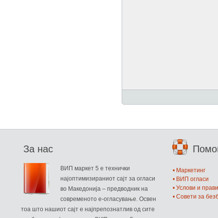
За нас
Пом
ВИП маркет 5 е технички
• Маркетинг
најоптимизираниот сајт за огласи
• ВИП огласи
• Услови и прав
во Македонија – предводник на
• Совети за бе
современото е-огласување. Освен
тоа што нашиот сајт е најпрепознатлив од сите