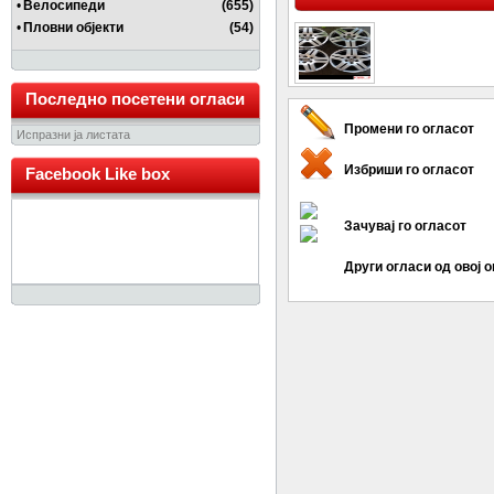
•
Велосипеди
(655)
•
Пловни објекти
(54)
Последно посетени огласи
Промени го огласот
Испразни ја листата
Избриши го огласот
Facebook Like box
Зачувај го огласот
Други огласи од овој 