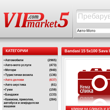
Авто-Мото
КАТЕГОРИИ
Bandasi 15 5x100 Sava 
•
Автомобили
(2965)
•
Авто-мото услуги
(473)
•
Мотори
(940)
•
Туристички возила
(136)
•
Авто делови
(637)
•
Авто акустика
(61)
•
Гуми
(159)
•
Бандажи
(133)
•
Камиони, приколки,
(284)
автобуси и земјоделски
машини
КЛИКНИ НА СЛИКАТА И 