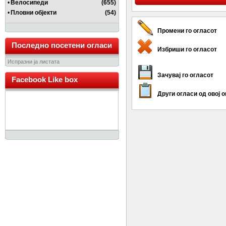
•
Велосипеди
(655)
•
Пловни објекти
(54)
Промени го огласот
Последно посетени огласи
Избриши го огласот
Испразни ја листата
Зачувај го огласот
Facebook Like box
Други огласи од овој 