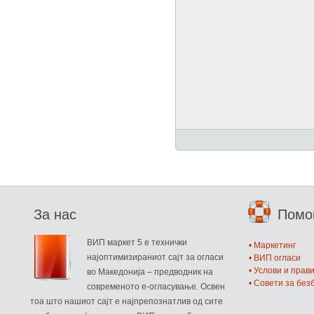
За нас
Пом
ВИП маркет 5 е технички
• Маркетинг
најоптимизираниот сајт за огласи
• ВИП огласи
• Услови и прав
во Македонија – предводник на
• Совети за бе
современото е-огласување. Освен
тоа што нашиот сајт е најпрепознатлив од сите