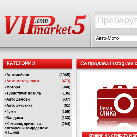
Авто-Мото
КАТЕГОРИИ
Се продава Instagram с
•
Автомобили
(2965)
•
Авто-мото услуги
(473)
•
Мотори
(940)
•
Туристички возила
(136)
•
Авто делови
(637)
•
Авто акустика
(61)
•
Гуми
(159)
•
Бандажи
(133)
•
Камиони, приколки,
(284)
автобуси и земјоделски
машини
КЛИКНИ НА СЛИКАТА И 