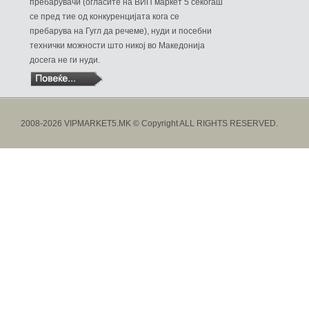
пребарувачи (огласите на ВИП маркет 5 секогаш
се пред тие од конкуренцијата кога се
пребарува на Гугл да речеме), нуди и посебни
технички можности што никој во Македонија
досега не ги нуди.
2008-2026 VIPMARKET5.MK © Copyright ALL RIGHTS RESERVED.