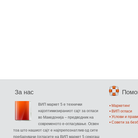
За нас
Пом
ВИП маркет 5 е технички
• Маркетинг
најоптимизираниот сајт за огласи
• ВИП огласи
• Услови и прав
во Македонија – предводник на
• Совети за бе
современото е-огласување. Освен
тоа што нашиот сајт е најпрепознатлив од сите
пребарувачи (огласите на ВИП маркет 5 секогаш