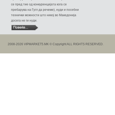
се пред тие од конкуренцијата кога се
пребарува на Гугл да речеме), нуди и посебни
технички можности што никој во Македонија
досега не ги нуди.
2008-2026 VIPMARKET5.MK © Copyright ALL RIGHTS RESERVED.