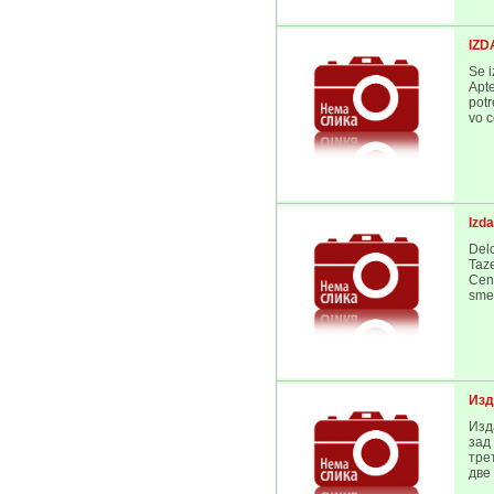
IZD
Se i
Apte
potr
vo c
Izd
Delo
Taze
Cen
smet
Изд
Изд
зад
тре
две