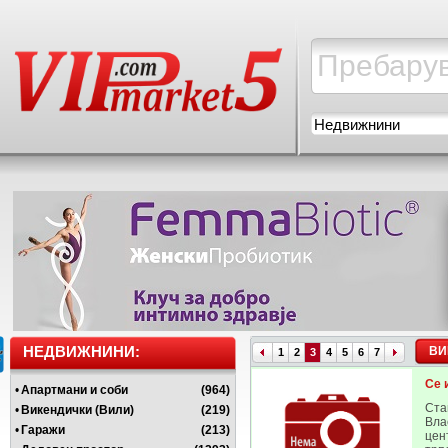
Недвижнини
НЕДВИЖНИНИ:
ВИ
1
2
3
4
5
6
7
Се 
•
Апартмани и соби
(964)
Ста
•
Викендички (Вили)
(219)
Вла
•
Гаражи
(213)
цен