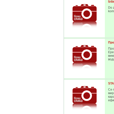
Izd
Do 
kom
Про
Про
Ере
вик
вода
STA
Се 
мир
кар
ефи