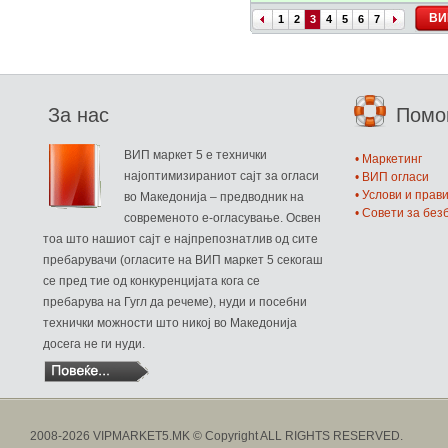
ВИ
1
2
3
4
5
6
7
За нас
Пом
ВИП маркет 5 е технички
• Маркетинг
најоптимизираниот сајт за огласи
• ВИП огласи
• Услови и прав
во Македонија – предводник на
• Совети за бе
современото е-огласување. Освен
тоа што нашиот сајт е најпрепознатлив од сите
пребарувачи (огласите на ВИП маркет 5 секогаш
се пред тие од конкуренцијата кога се
пребарува на Гугл да речеме), нуди и посебни
технички можности што никој во Македонија
досега не ги нуди.
2008-2026 VIPMARKET5.MK © Copyright ALL RIGHTS RESERVED.