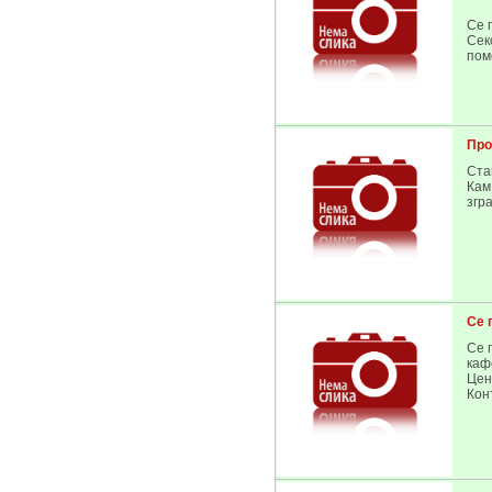
Се 
Сек
пом
Про
Ста
Кам 
згра
Се 
Се 
каф
Цен
Кон