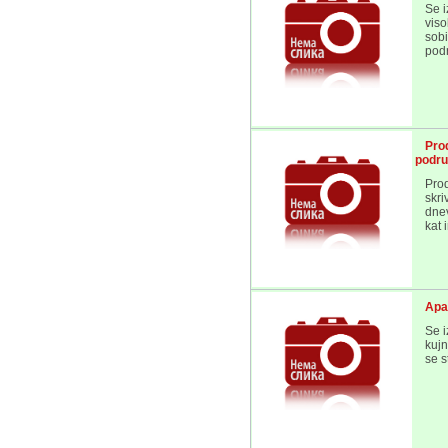
Se i
viso
sobi
pod
Pro
podr
Pro
skri
dnev
kat 
Apa
Se i
kujn
se s