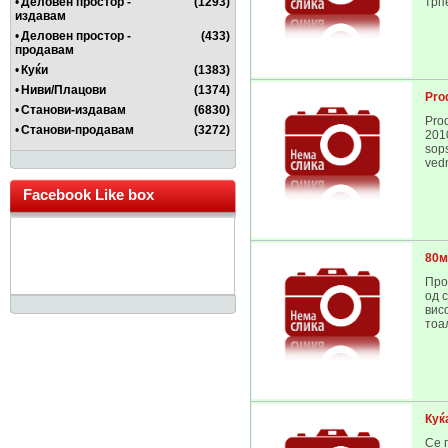
•
Деловен простор -
(1293)
трпе
издавам
•
Деловен простор -
(433)
продавам
•
Куќи
(1383)
•
Ниви/Плацови
(1374)
Pro
•
Станови-издавам
(6830)
Pro
•
Станови-продавам
(3272)
201
sops
vedn
Facebook Like box
80м
Про
од 
вис
тоал
Куќ
Се 