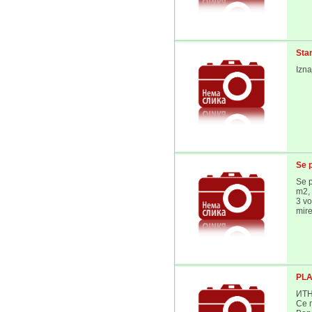
Sta
Izn
Se 
Se 
m2,
3 vo
mire
PLA
ИТН
Се 