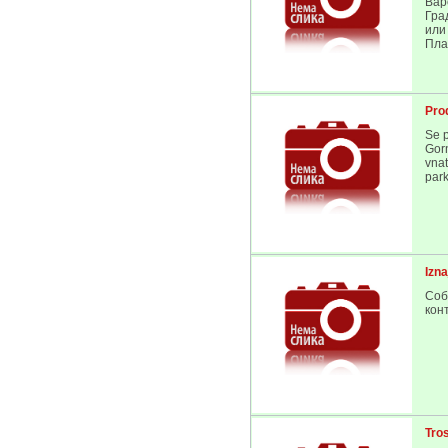
Вар
Гра
или
Пла
Pro
Se 
Gorn
vnat
park
Izn
Соб
кон
Tro